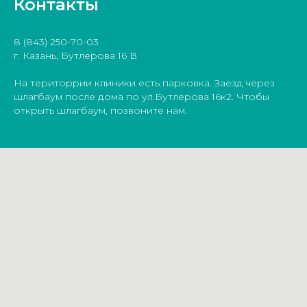
Контакты
8 (843) 250-70-03
г. Казань, Бутлерова 16 В
На територрии клиники есть парковка. Заезд через
шлагбаум после дома по ул.Бутлерова 16к2. Чтобы
открыть шлагбаум, позвоните нам.