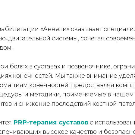
еабилитации «Аннели» оказывает специа
о‑двигательной системы, сочетая совреме
дом.
и болях в суставах и позвоночнике, огран
иях конечностей. Мы также внимание уде
рмациям конечностей, предоставляя комп
оцедуры и методики, применяемые в нашем
тов и снижение последствий костной патол
ится
PRP-терапия суставов
с использован
спечивающих высокое качество и безопасн