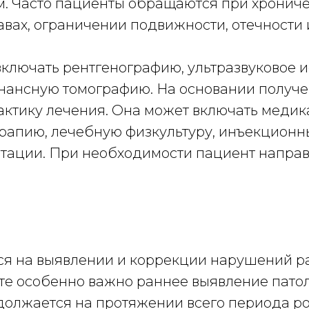
м. Часто пациенты обращаются при хрониче
авах, ограничении подвижности, отечности
ключать рентгенографию, ультразвуковое и
нансную томографию. На основании получ
ктику лечения. Она может включать медик
рапию, лечебную физкультуру, инъекционн
ации. При необходимости пациент направл
ся на выявлении и коррекции нарушений р
асте особенно важно раннее выявление пато
олжается на протяжении всего периода ро