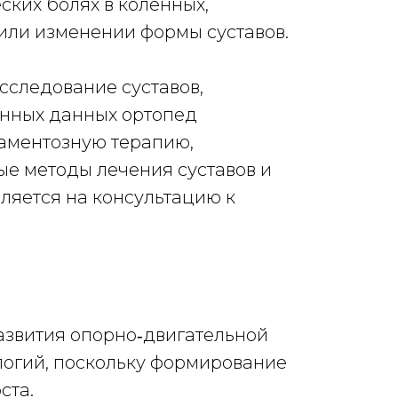
ских болях в коленных,
 или изменении формы суставов.
сследование суставов,
енных данных ортопед
аментозную терапию,
ые методы лечения суставов и
яется на консультацию к
азвития опорно‑двигательной
логий, поскольку формирование
ста.