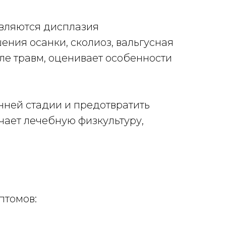
вляются дисплазия
ния осанки, сколиоз, вальгусная
ле травм, оценивает особенности
нней стадии и предотвратить
чает лечебную физкультуру,
птомов: