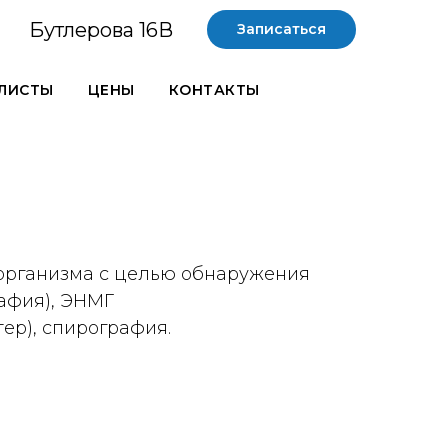
Бутлерова 16В
Записаться
ЛИСТЫ
ЦЕНЫ
КОНТАКТЫ
 организма с целью обнаружения
рафия), ЭНМГ
ер), спирография.