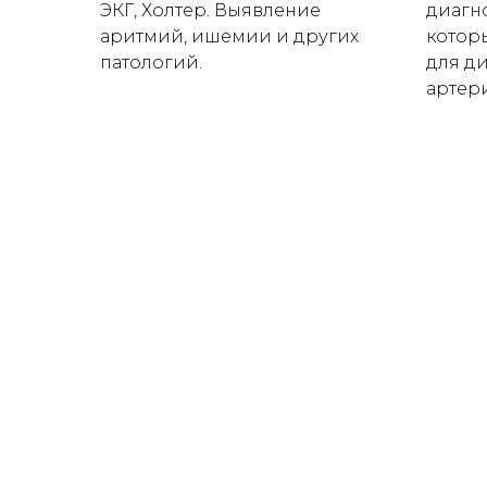
ЭКГ, Холтер. Выявление
диагн
аритмий, ишемии и других
котор
патологий.
для д
артер