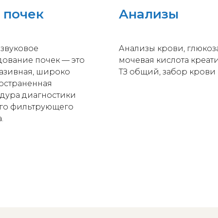
 почек
Анализы
азвуковое
Анализы крови, глюкоза
дование почек — это
мочевая кислота креат
азивная, широко
ТЗ общий, забор крови 
остраненная
дура диагностики
го фильтрующего
.