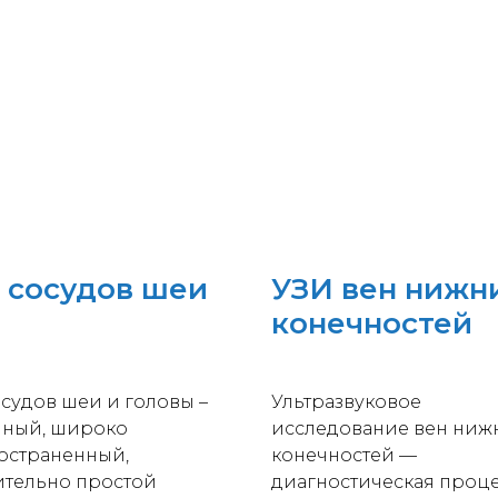
 сосудов шеи
УЗИ вен нижн
конечностей
осудов шеи и головы –
Ультразвуковое
пный, широко
исследование вен ниж
остраненный,
конечностей —
ительно простой
диагностическая проце