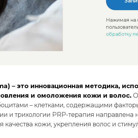
Запи
Нажимая на 
пользователь
обработку п
asma) – это инновационная методика, ис
новления и омоложения кожи и волос.
О
боцитами – клетками, содержащими фактор
гии и трихологии PRP-терапия направлена 
качества кожи, укрепления волос и стимул