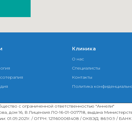
и
Клиника
О нас
огия
Специалисты
сотерапия
Контакты
дия
Политика конфиденциальн
щество с ограниченной ответственностью "Аннели"
ерова, дом 16, В Лицензия ЛО-16-01-007718, выдана Министер
и: 01.09.2021г. / ОГРН: 1211600061408 / ОКВЭД: 86.90.9 / БАНК