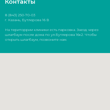
Контакты
8 (843) 250-70-03
г. Казань, Бутлерова 16 В
На територрии клиники есть парковка. Заезд через
шлагбаум после дома по ул.Бутлерова 16к2. Чтобы
открыть шлагбаум, позвоните нам.