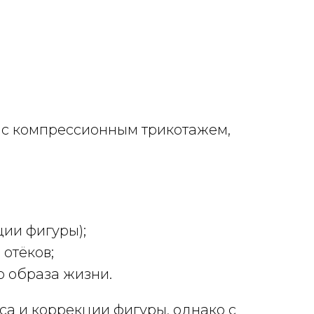
 с компрессионным трикотажем,
ции фигуры);
отёков;
 образа жизни.
а и коррекции фигуры, однако с