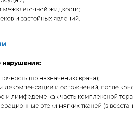
сосудам;
а межклеточной жидкости;
ков и застойных явлений.
ии
е нарушения:
точность (по назначению врача);
и декомпенсации и осложнений, после кон
 и лимфедеме как часть комплексной терап
ерационные отёки мягких тканей (в восста