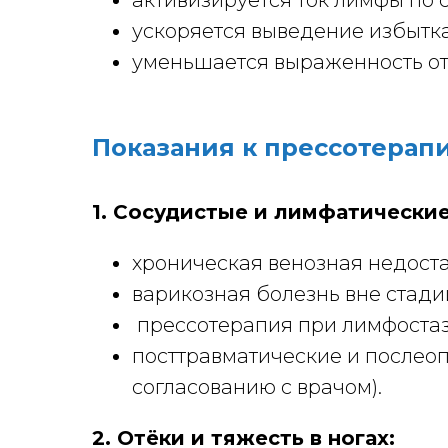
активизируется ток лимфы по 
ускоряется выведение избытк
уменьшается выраженность отё
Показания к прессотерап
1. Сосудистые и лимфатически
хроническая венозная недоста
варикозная болезнь вне стади
прессотерапия при лимфостазе
посттравматические и послеоп
согласованию с врачом).
2. Отёки и тяжесть в ногах: