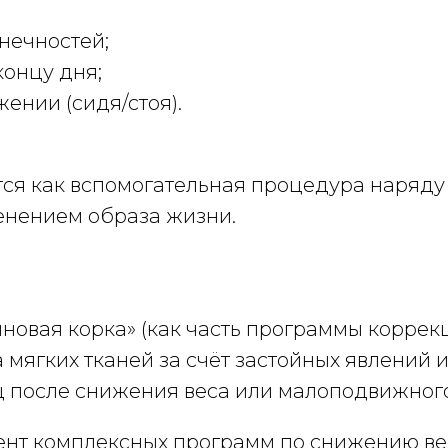
нечностей;
концу дня;
ении (сидя/стоя).
ся как вспомогательная процедура наряду
енением образа жизни.
новая корка» (как часть программы коррек
ягких тканей за счёт застойных явлений и 
 после снижения веса или малоподвижного
ент комплексных программ по снижению вес