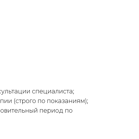
сультации специалиста;
ии (строго по показаниям);
новительный период по