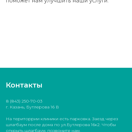
поможет нам улучшить наши услуги.
Контакты
8 (843) 250-70-03
г. Казань, Бутлерова 16 В
На територрии клиники есть парковка. Заезд через
шлагбаум после дома по ул.Бутлерова 16к2. Чтобы
открыть шлагбаум, позвоните нам.