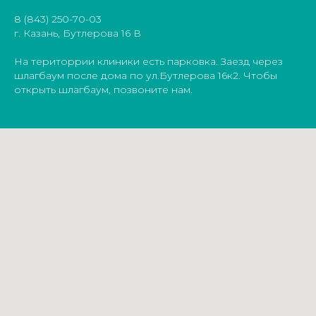
8 (843) 250-70-03
г. Казань, Бутлерова 16 В
На територрии клиники есть парковка. Заезд через
шлагбаум после дома по ул.Бутлерова 16к2. Чтобы
открыть шлагбаум, позвоните нам.