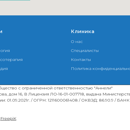
и
Клиника
О нас
огия
Специалисты
сотерапия
Контакты
дия
Политика конфиденциальн
щество с ограниченной ответственностью "Аннели"
ерова, дом 16, В Лицензия ЛО-16-01-007718, выдана Министер
и: 01.09.2021г. / ОГРН: 1211600061408 / ОКВЭД: 86.90.9 / БАНК
а
FreepiK