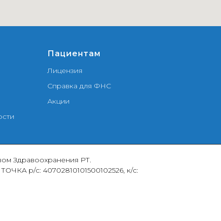
Пациентам
Лицензия
Справка для ФНС
Акции
ости
ством Здравоохранения РТ.
 ТОЧКА р/с: 40702810101500102526, к/с: