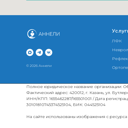
Услуг
ЛФК
Неврол
Рефлек
© 2026 Аннели
Ортопе
Полное юридическое название организации: Об
Фактический адрес: 420012, г. Казань, ул. Бутл
ИНН/КПП: 1655462287/165501001 / Дата регистраци
30101810745374525104, БИК: 044525104
На сайте использованы изображения с ресурс