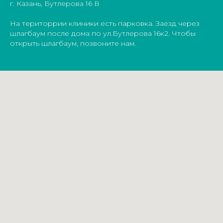
г. Казань, Бутлерова 16 В
На територрии клиники есть парковка. Заезд через
шлагбаум после дома по ул.Бутлерова 16к2. Чтобы
открыть шлагбаум, позвоните нам.